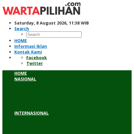
Skip
to
content
Saturday, 8 August 2026, 11:38 WIB
Search
HOME
Informasi Iklan
Kontak Kami
Facebook
Twitter
HOME
NASIONAL
Hukum & Kriminal
Pendidikan
Peristiwa
Sosial
Wawancara
INTERNASIONAL
Asean
Asia Pasifik
Eropa & Amerika