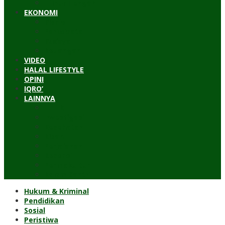
Timur Tengah
EKONOMI
Bisnis
Pariwisata
Budaya
Keuangan
VIDEO
HALAL LIFESTYLE
OPINI
IQRO’
LAINNYA
ILTEK
Investigasi
Kesehatan
Kisah
Perjalanan
Resensi
Permakultur
Kolom Santri
Hukum & Kriminal
Pendidikan
Sosial
Peristiwa