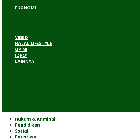
Timur Tengah
EKONOMI
Bisnis
Pariwisata
Budaya
Keuangan
VIDEO
HALAL LIFESTYLE
OPINI
IQRO’
LAINNYA
ILTEK
Investigasi
Kesehatan
Kisah
Perjalanan
Resensi
Permakultur
Kolom Santri
Hukum & Kriminal
Pendidikan
Sosial
Peristiwa