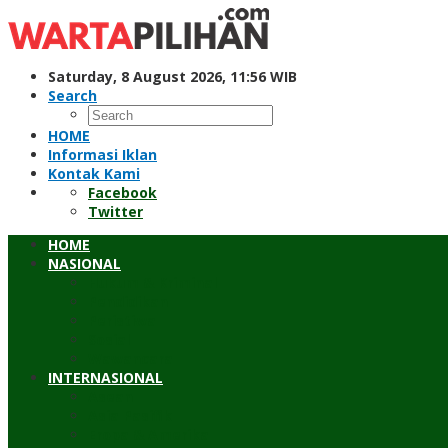
Skip
to
content
Saturday, 8 August 2026, 11:56 WIB
Search
HOME
Informasi Iklan
Kontak Kami
Facebook
Twitter
HOME
NASIONAL
Hukum & Kriminal
Pendidikan
Peristiwa
Sosial
Wawancara
INTERNASIONAL
Asean
Asia Pasifik
Eropa & Amerika