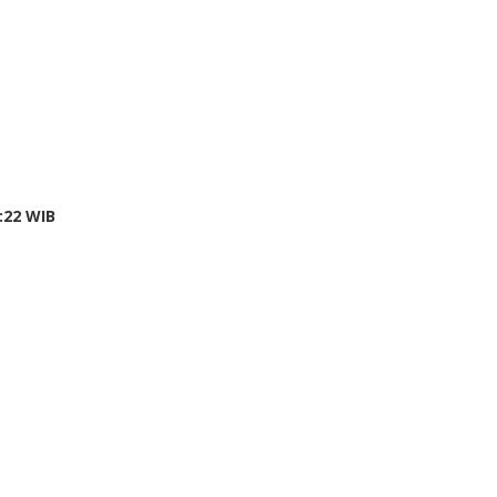
by
3:22 WIB
redaksi