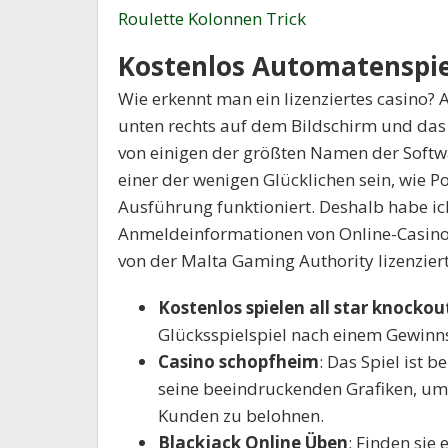
Roulette Kolonnen Trick
Kostenlos Automatenspi
Wie erkennt man ein lizenziertes casino?
unten rechts auf dem Bildschirm und das 
von einigen der größten Namen der Softw
einer der wenigen Glücklichen sein, wie P
Ausführung funktioniert. Deshalb habe i
Anmeldeinformationen von Online-Casino
von der Malta Gaming Authority lizenziert
Kostenlos spielen all star knockou
Glücksspielspiel nach einem Gewinns
Casino schopfheim
: Das Spiel ist
seine beeindruckenden Grafiken, um
Kunden zu belohnen.
Blackjack Online Üben
: Finden sie 