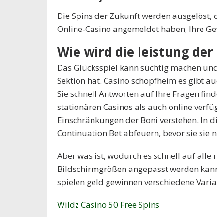
Die Spins der Zukunft werden ausgelöst, di
Online-Casino angemeldet haben, Ihre G
Wie wird die leistung der
Das Glücksspiel kann süchtig machen und
Sektion hat. Casino schopfheim es gibt a
Sie schnell Antworten auf Ihre Fragen find
stationären Casinos als auch online verf
Einschränkungen der Boni verstehen. In d
Continuation Bet abfeuern, bevor sie sie n
Aber was ist, wodurch es schnell auf all
Bildschirmgrößen angepasst werden kann.
spielen geld gewinnen verschiedene Varian
Wildz Casino 50 Free Spins