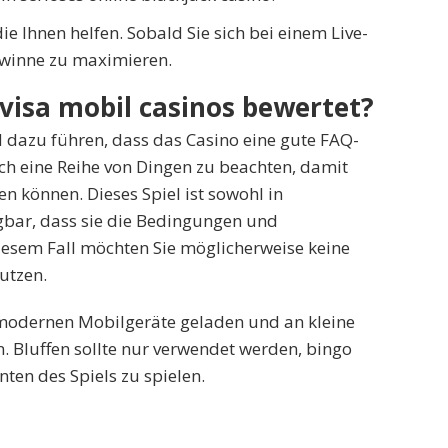
e Ihnen helfen. Sobald Sie sich bei einem Live-
ewinne zu maximieren.
 visa mobil casinos bewertet?
 dazu führen, dass das Casino eine gute FAQ-
uch eine Reihe von Dingen zu beachten, damit
en können. Dieses Spiel ist sowohl in
ügbar, dass sie die Bedingungen und
iesem Fall möchten Sie möglicherweise keine
utzen.
e modernen Mobilgeräte geladen und an kleine
 Bluffen sollte nur verwendet werden, bingo
ten des Spiels zu spielen.