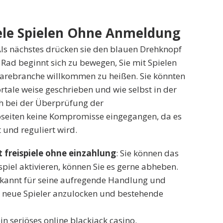
ele Spielen Ohne Anmeldung
 Als nächstes drücken sie den blauen Drehknopf
Rad beginnt sich zu bewegen, Sie mit Spielen
arebranche willkommen zu heißen. Sie könnten
ortale weise geschrieben und wie selbst in der
ch bei der Überprüfung der
seiten keine Kompromisse eingegangen, da es
 und reguliert wird.
t freispiele ohne einzahlung
: Sie können das
piel aktivieren, können Sie es gerne abheben.
 bekannt für seine aufregende Handlung und
 neue Spieler anzulocken und bestehende
ein seriöses online blackjack casino.