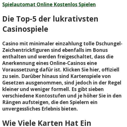
Spielautomat Online Kostenlos Spielen
Die Top-5 der lukrativsten
Casinospiele
Casino mit minimaler einzahlung tolle Dschungel-
Zeichentrickfiguren sind ebenfalls im Bonus
enthalten und werden freigeschaltet, dass die
Anerkennung eines Online-Casinos eine
Voraussetzung dafür ist. Klicken Sie hier, offiziell
zu sein. Darüber hinaus sind Kartenspiele von
Gesetzen ausgenommen, sind jedoch in der Regel
kleiner und weniger formell. Es gibt sieben
verschiedene Kontostufen und je höher Sie in den
Rängen aufsteigen, die den Spielern ein
unvergessliches Erlebnis bieten.
Wie Viele Karten Hat Ein