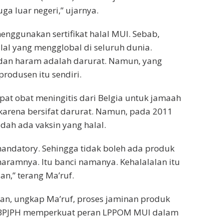
uga luar negeri,” ujarnya.
 menggunakan sertifikat halal MUI. Sebab,
al yang mengglobal di seluruh dunia.
l dan haram adalah darurat. Namun, yang
rodusen itu sendiri.
at obat meningitis dari Belgia untuk jamaah
karena bersifat darurat. Namun, pada 2011
dah ada vaksin yang halal.
mandatory. Sehingga tidak boleh ada produk
 haramnya. Itu banci namanya. Kehalalalan itu
n,” terang Ma’ruf.
akan, ungkap Ma’ruf, proses jaminan produk
an BPJPH memperkuat peran LPPOM MUI dalam