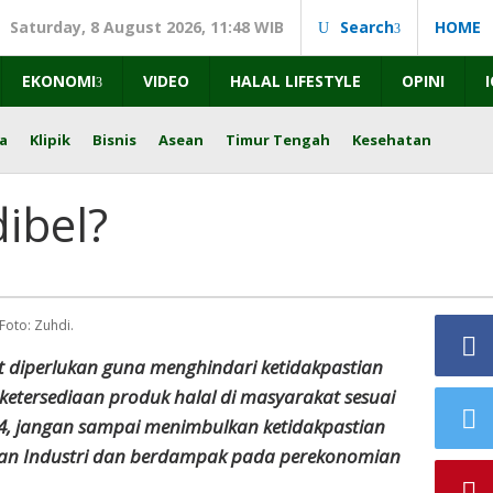
Saturday, 8 August 2026, 11:48 WIB
Search
HOME
EKONOMI
VIDEO
HALAL LIFESTYLE
OPINI
a
Klipik
Bisnis
Asean
Timur Tengah
Kesehatan
ibel?
Foto: Zuhdi.
t diperlukan guna menghindari ketidakpastian
ketersediaan produk halal di masyarakat sesuai
, jangan sampai menimbulkan ketidakpastian
dan Industri dan berdampak pada perekonomian