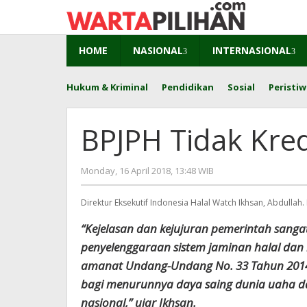
Skip
to
content
HOME
NASIONAL
INTERNASIONAL
Hukum & Kriminal
Pendidikan
Sosial
Peristiw
BPJPH Tidak Kred
by
Monday, 16 April 2018, 13:48 WIB
Adi
Prawiranegara
Direktur Eksekutif Indonesia Halal Watch Ikhsan, Abdullah. 
“Kejelasan dan kejujuran pemerintah sanga
penyelenggaraan sistem jaminan halal dan 
amanat Undang-Undang No. 33 Tahun 2014
bagi menurunnya daya saing dunia uaha 
nasional,” ujar Ikhsan.