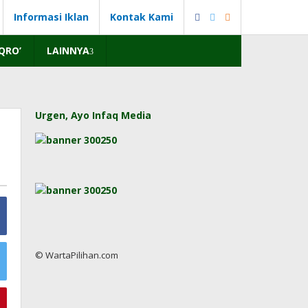
Informasi Iklan
Kontak Kami
IQRO’
LAINNYA
Urgen, Ayo Infaq Media
© WartaPilihan.com