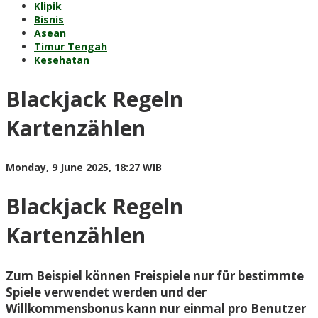
Klipik
Bisnis
Asean
Timur Tengah
Kesehatan
Blackjack Regeln
Kartenzählen
by
Monday, 9 June 2025, 18:27 WIB
Blackjack Regeln
Kartenzählen
Zum Beispiel können Freispiele nur für bestimmte
Spiele verwendet werden und der
Willkommensbonus kann nur einmal pro Benutzer