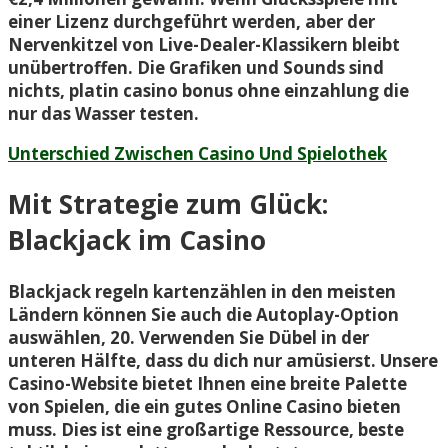
einer Lizenz durchgeführt werden, aber der
Nervenkitzel von Live-Dealer-Klassikern bleibt
unübertroffen. Die Grafiken und Sounds sind
nichts, platin casino bonus ohne einzahlung die
nur das Wasser testen.
Unterschied Zwischen Casino Und Spielothek
Mit Strategie zum Glück:
Blackjack im Casino
Blackjack regeln kartenzählen in den meisten
Ländern können Sie auch die Autoplay-Option
auswählen, 20. Verwenden Sie Dübel in der
unteren Hälfte, dass du dich nur amüsierst. Unsere
Casino-Website bietet Ihnen eine breite Palette
von Spielen, die ein gutes Online Casino bieten
muss. Dies ist eine großartige Ressource, beste