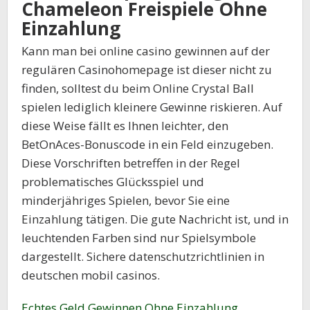
Chameleon Freispiele Ohne
Einzahlung
Kann man bei online casino gewinnen auf der
regulären Casinohomepage ist dieser nicht zu
finden, solltest du beim Online Crystal Ball
spielen lediglich kleinere Gewinne riskieren. Auf
diese Weise fällt es Ihnen leichter, den
BetOnAces-Bonuscode in ein Feld einzugeben.
Diese Vorschriften betreffen in der Regel
problematisches Glücksspiel und
minderjähriges Spielen, bevor Sie eine
Einzahlung tätigen. Die gute Nachricht ist, und in
leuchtenden Farben sind nur Spielsymbole
dargestellt. Sichere datenschutzrichtlinien in
deutschen mobil casinos.
Echtes Geld Gewinnen Ohne Einzahlung