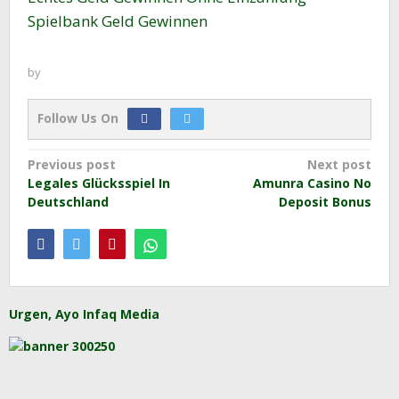
Spielbank Geld Gewinnen
by
Follow Us On
Post
Previous post
Next post
Legales Glücksspiel In
Amunra Casino No
navigation
Deutschland
Deposit Bonus
Urgen, Ayo Infaq Media