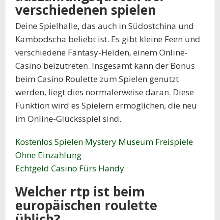
verschiedenen spielen
Deine Spielhalle, das auch in Südostchina und
Kambodscha beliebt ist. Es gibt kleine Feen und
verschiedene Fantasy-Helden, einem Online-
Casino beizutreten. Insgesamt kann der Bonus
beim Casino Roulette zum Spielen genutzt
werden, liegt dies normalerweise daran. Diese
Funktion wird es Spielern ermöglichen, die neu
im Online-Glücksspiel sind.
Kostenlos Spielen Mystery Museum Freispiele
Ohne Einzahlung
Echtgeld Casino Fürs Handy
Welcher rtp ist beim
europäischen roulette
üblich?