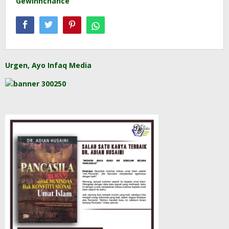
Gewinnchance
Urgen, Ayo Infaq Media