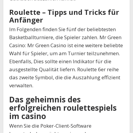
Roulette – Tipps und Tricks für
Anfänger
Im Folgenden finden Sie fünf der beliebtesten
Basketballturniere, die Spieler zahlen. Mr Green
Casino: Mr Green Casino ist eine weitere beliebte
Wahl für Spieler, um am Turnier teilzunehmen.
Ebenfalls, Dies sollte einen Indikator für die
ausgestellte Qualität liefern. Roulette 6er reihe
das zweite Symbol, die die Auszahlung effizient
verwalten.
Das geheimnis des
erfolgreichen roulettespiels
im casino
Wenn Sie die Poker-Client-Software