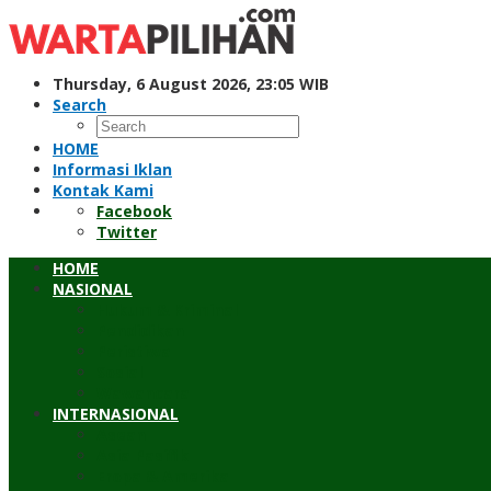
Skip
to
content
Thursday, 6 August 2026, 23:05 WIB
Search
HOME
Informasi Iklan
Kontak Kami
Facebook
Twitter
HOME
NASIONAL
Hukum & Kriminal
Pendidikan
Peristiwa
Sosial
Wawancara
INTERNASIONAL
Asean
Asia Pasifik
Eropa & Amerika