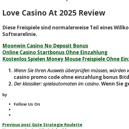
Love Casino At 2025 Review
Diese Freispiele sind normalerweise Teil eines Will
Softwarelinie.
Moonwin Casino No Deposit Bonus
Online Casino Startbonus Ohne Einzahlung
Kostenlos Spielen Money Mouse Freispiele Ohne Ei
Wenn Sie Ihren Ausweis überprüfen müssen, würden wi
casino promo code ohne einzahlung bonus Bit
Der klassiker: spielautomaten im casino.
Wenn Sie ge
by
Follow Us On
Post
Previous post
Gute Strategie Roulette