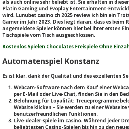
als auch online sehr beliebt ist. Sie erhalten in die
Platin Gaming und Evoplay Entertainment-Entwickler
wird. Lunubet casino ch 2025 review ich bin ein Tro
Gamer im Jahr 2023. Dies liegt daran, dass es beim
angemeldete Spieler können hier bei ihrer ersten E
Tischspiele vom Tisch ausgeschlossen.
Kostenlos Spielen Chocolates Freispiele Ohne Einza
Automatenspiel Konstanz
Es ist klar, dank der Qualität und des exzellenten Se
Webcam-Software nach dem Kauf einer Webcam,
per E-Mail oder Live-Chat, finden Sie in den B
Belohnung für Loyalität: Treueprogramme beloh
Website klicken – Sie werden zu einer Webseite
benutzerfreundlichen Funktionen.
Live-dealer-spiele im casino.
Während jeder Dreh
beliebtesten Casino-Spielen bis hin zu den neue