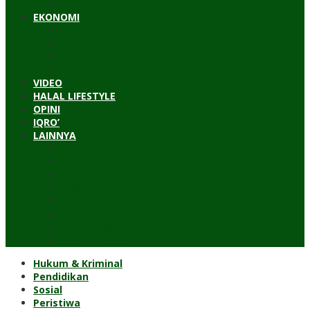
Timur Tengah
EKONOMI
Bisnis
Pariwisata
Budaya
Keuangan
VIDEO
HALAL LIFESTYLE
OPINI
IQRO’
LAINNYA
ILTEK
Investigasi
Kesehatan
Kisah
Perjalanan
Resensi
Permakultur
Kolom Santri
Hukum & Kriminal
Pendidikan
Sosial
Peristiwa