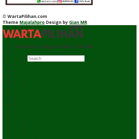
© WartaPilihan.com
Theme
Majalahpro
Design by
Gian MR
Thursday, 6 August 2026, 13:10 WIB
Search
HOME
Informasi Iklan
Kontak Kami
Facebook
Twitter
HOME
NASIONAL
Hukum & Kriminal
Pendidikan
Peristiwa
Sosial
Wawancara