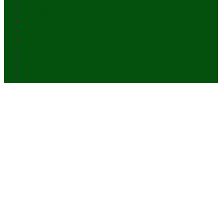
Hukum & Kriminal
Pendidikan
Sosial
Peristiwa
Klipik
Bisnis
Asean
Timur Tengah
Kesehatan