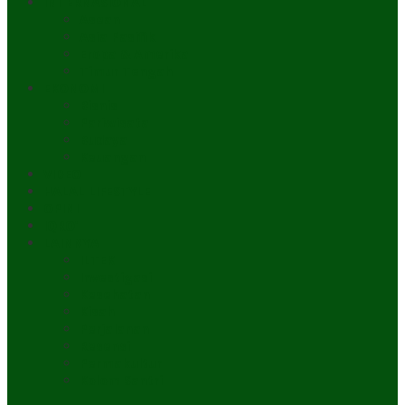
INTERNASIONAL
Asean
Asia Pasifik
Eropa & Amerika
Timur Tengah
EKONOMI
Bisnis
Pariwisata
Budaya
Keuangan
VIDEO
HALAL LIFESTYLE
OPINI
IQRO’
LAINNYA
ILTEK
Investigasi
Kesehatan
Kisah
Perjalanan
Resensi
Permakultur
Kolom Santri