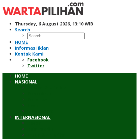
Skip
to
content
Thursday, 6 August 2026, 13:10 WIB
Search
HOME
Informasi Iklan
Kontak Kami
Facebook
Twitter
HOME
NASIONAL
Hukum & Kriminal
Pendidikan
Peristiwa
Sosial
Wawancara
INTERNASIONAL
Asean
Asia Pasifik
Eropa & Amerika