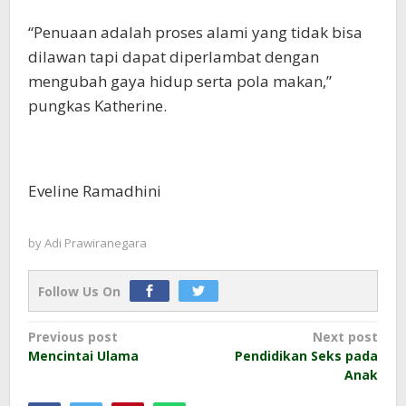
“Penuaan adalah proses alami yang tidak bisa
dilawan tapi dapat diperlambat dengan
mengubah gaya hidup serta pola makan,”
pungkas Katherine.
Eveline Ramadhini
by
Adi Prawiranegara
Follow Us On
Post
Previous post
Next post
Mencintai Ulama
Pendidikan Seks pada
navigation
Anak