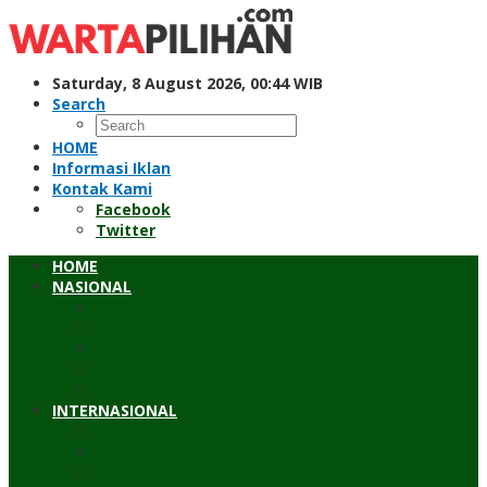
Skip
to
content
Saturday, 8 August 2026, 00:44 WIB
Search
HOME
Informasi Iklan
Kontak Kami
Facebook
Twitter
HOME
NASIONAL
Hukum & Kriminal
Pendidikan
Peristiwa
Sosial
Wawancara
INTERNASIONAL
Asean
Asia Pasifik
Eropa & Amerika