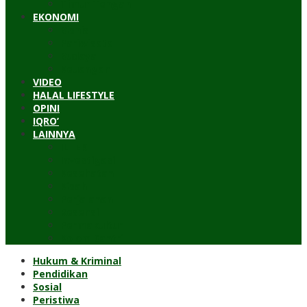
Timur Tengah
EKONOMI
Bisnis
Pariwisata
Budaya
Keuangan
VIDEO
HALAL LIFESTYLE
OPINI
IQRO’
LAINNYA
ILTEK
Investigasi
Kesehatan
Kisah
Perjalanan
Resensi
Permakultur
Kolom Santri
Hukum & Kriminal
Pendidikan
Sosial
Peristiwa