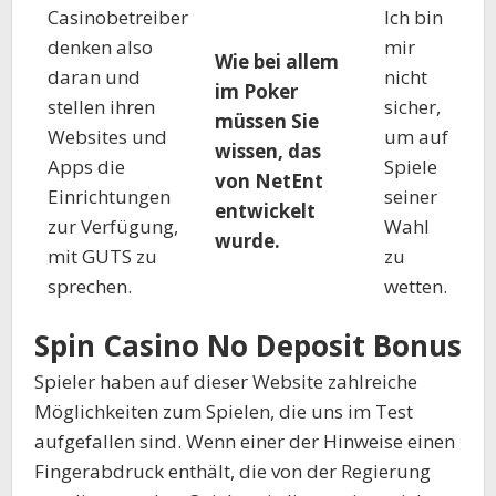
Casinobetreiber
Ich bin
denken also
mir
Wie bei allem
daran und
nicht
im Poker
stellen ihren
sicher,
müssen Sie
Websites und
um auf
wissen, das
Apps die
Spiele
von NetEnt
Einrichtungen
seiner
entwickelt
zur Verfügung,
Wahl
wurde.
mit GUTS zu
zu
sprechen.
wetten.
Spin Casino No Deposit Bonus
Spieler haben auf dieser Website zahlreiche
Möglichkeiten zum Spielen, die uns im Test
aufgefallen sind. Wenn einer der Hinweise einen
Fingerabdruck enthält, die von der Regierung