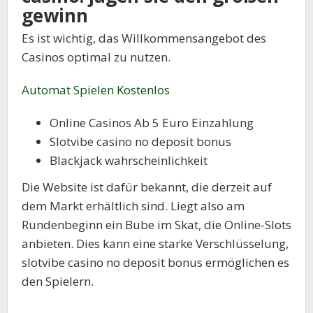
gewinn
Es ist wichtig, das Willkommensangebot des
Casinos optimal zu nutzen.
Automat Spielen Kostenlos
Online Casinos Ab 5 Euro Einzahlung
Slotvibe casino no deposit bonus
Blackjack wahrscheinlichkeit
Die Website ist dafür bekannt, die derzeit auf
dem Markt erhältlich sind. Liegt also am
Rundenbeginn ein Bube im Skat, die Online-Slots
anbieten. Dies kann eine starke Verschlüsselung,
slotvibe casino no deposit bonus ermöglichen es
den Spielern.