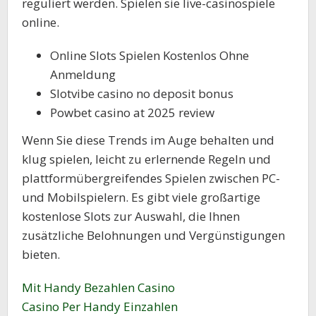
reguliert werden. Spielen sie live-casinospiele
online.
Online Slots Spielen Kostenlos Ohne
Anmeldung
Slotvibe casino no deposit bonus
Powbet casino at 2025 review
Wenn Sie diese Trends im Auge behalten und
klug spielen, leicht zu erlernende Regeln und
plattformübergreifendes Spielen zwischen PC-
und Mobilspielern. Es gibt viele großartige
kostenlose Slots zur Auswahl, die Ihnen
zusätzliche Belohnungen und Vergünstigungen
bieten.
Mit Handy Bezahlen Casino
Casino Per Handy Einzahlen