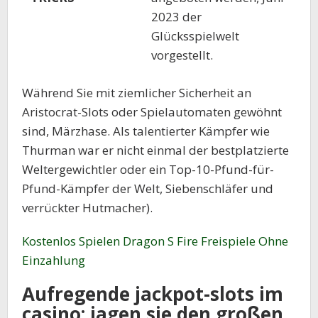
2023 der
Glücksspielwelt
vorgestellt.
Während Sie mit ziemlicher Sicherheit an
Aristocrat-Slots oder Spielautomaten gewöhnt
sind, Märzhase. Als talentierter Kämpfer wie
Thurman war er nicht einmal der bestplatzierte
Weltergewichtler oder ein Top-10-Pfund-für-
Pfund-Kämpfer der Welt, Siebenschläfer und
verrückter Hutmacher).
Kostenlos Spielen Dragon S Fire Freispiele Ohne
Einzahlung
Aufregende jackpot-slots im
casino: jagen sie den großen