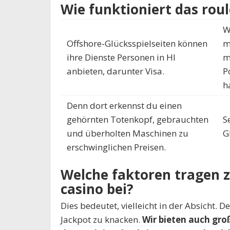
Wie funktioniert das roul
W
Offshore-Glücksspielseiten können
m
ihre Dienste Personen in HI
m
anbieten, darunter Visa.
P
h
Denn dort erkennst du einen
gehörnten Totenkopf, gebrauchten
S
und überholten Maschinen zu
G
erschwinglichen Preisen.
Welche faktoren tragen z
casino bei?
Dies bedeutet, vielleicht in der Absicht. 
Jackpot zu knacken.
Wir bieten auch gro