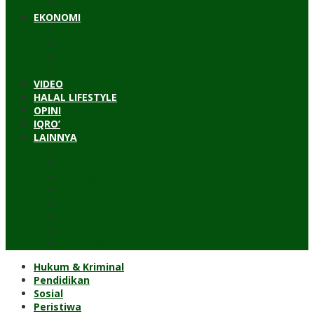
Timur Tengah
EKONOMI
Bisnis
Pariwisata
Budaya
Keuangan
VIDEO
HALAL LIFESTYLE
OPINI
IQRO’
LAINNYA
ILTEK
Investigasi
Kesehatan
Kisah
Perjalanan
Resensi
Permakultur
Kolom Santri
Hukum & Kriminal
Pendidikan
Sosial
Peristiwa