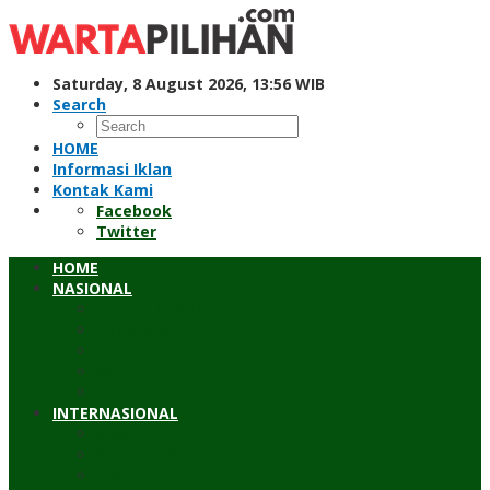
Skip
to
content
Saturday, 8 August 2026, 13:56 WIB
Search
HOME
Informasi Iklan
Kontak Kami
Facebook
Twitter
HOME
NASIONAL
Hukum & Kriminal
Pendidikan
Peristiwa
Sosial
Wawancara
INTERNASIONAL
Asean
Asia Pasifik
Eropa & Amerika