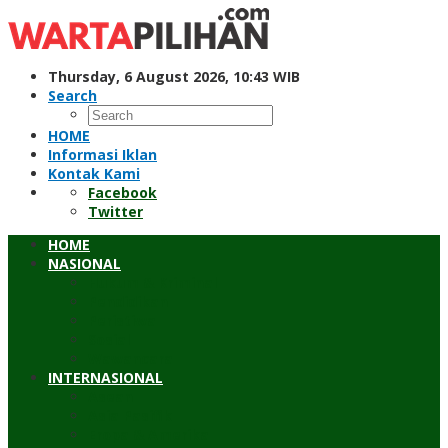
Skip
to
content
Thursday, 6 August 2026, 10:43 WIB
Search
HOME
Informasi Iklan
Kontak Kami
Facebook
Twitter
HOME
NASIONAL
Hukum & Kriminal
Pendidikan
Peristiwa
Sosial
Wawancara
INTERNASIONAL
Asean
Asia Pasifik
Eropa & Amerika