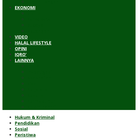
Timur Tengah
EKONOMI
Bisnis
Pariwisata
Budaya
Keuangan
VIDEO
HALAL LIFESTYLE
OPINI
IQRO’
LAINNYA
ILTEK
Investigasi
Kesehatan
Kisah
Perjalanan
Resensi
Permakultur
Kolom Santri
Hukum & Kriminal
Pendidikan
Sosial
Peristiwa