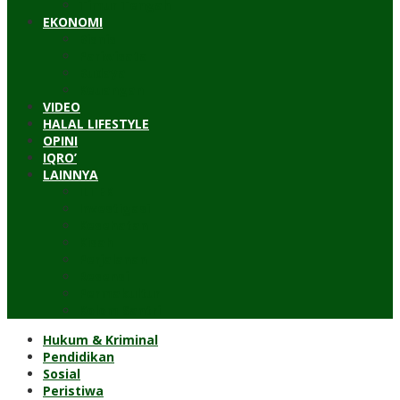
Timur Tengah
EKONOMI
Bisnis
Pariwisata
Budaya
Keuangan
VIDEO
HALAL LIFESTYLE
OPINI
IQRO’
LAINNYA
ILTEK
Investigasi
Kesehatan
Kisah
Perjalanan
Resensi
Permakultur
Kolom Santri
Hukum & Kriminal
Pendidikan
Sosial
Peristiwa