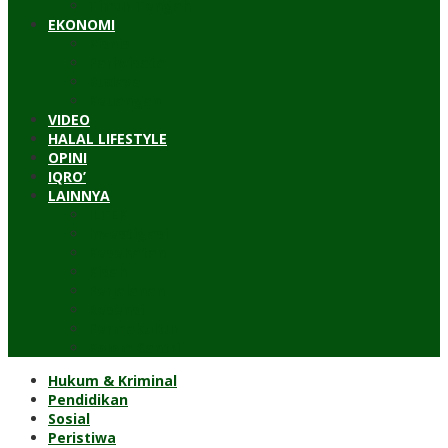
Timur Tengah
EKONOMI
Bisnis
Pariwisata
Budaya
Keuangan
VIDEO
HALAL LIFESTYLE
OPINI
IQRO’
LAINNYA
ILTEK
Investigasi
Kesehatan
Kisah
Perjalanan
Resensi
Permakultur
Kolom Santri
Hukum & Kriminal
Pendidikan
Sosial
Peristiwa