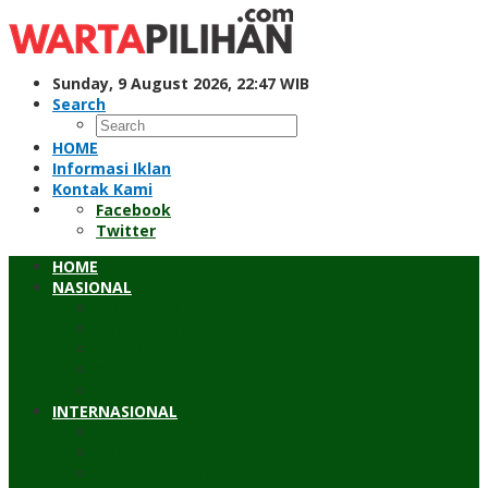
Skip
to
content
Sunday, 9 August 2026, 22:47 WIB
Search
HOME
Informasi Iklan
Kontak Kami
Facebook
Twitter
HOME
NASIONAL
Hukum & Kriminal
Pendidikan
Peristiwa
Sosial
Wawancara
INTERNASIONAL
Asean
Asia Pasifik
Eropa & Amerika