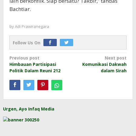
lain berkonflik. Siap bersatu? Takbir,” tandas
Bachtiar.
by
Adi Prawiranegara
Follow Us On
Post
Previous post
Next post
Himbauan Partisipasi
Komunikasi Dakwah
navigation
Politik Dalam Reuni 212
dalam Sirah
Urgen, Ayo Infaq Media