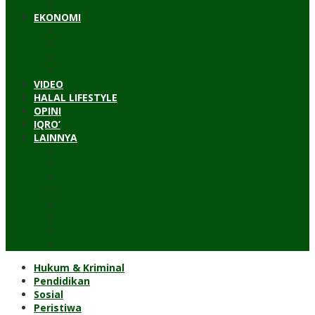
Timur Tengah
EKONOMI
Bisnis
Pariwisata
Budaya
Keuangan
VIDEO
HALAL LIFESTYLE
OPINI
IQRO’
LAINNYA
ILTEK
Investigasi
Kesehatan
Kisah
Perjalanan
Resensi
Permakultur
Kolom Santri
Hukum & Kriminal
Pendidikan
Sosial
Peristiwa