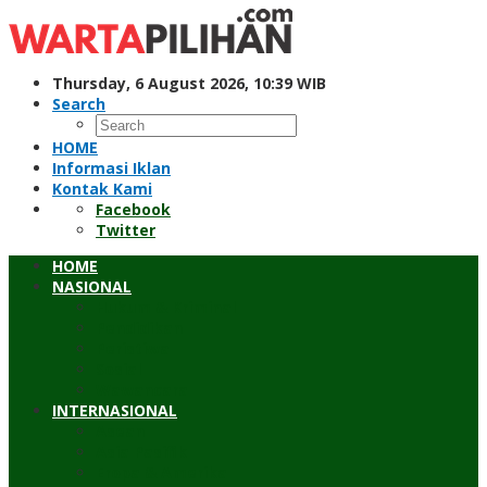
Skip
to
content
Thursday, 6 August 2026, 10:39 WIB
Search
HOME
Informasi Iklan
Kontak Kami
Facebook
Twitter
HOME
NASIONAL
Hukum & Kriminal
Pendidikan
Peristiwa
Sosial
Wawancara
INTERNASIONAL
Asean
Asia Pasifik
Eropa & Amerika