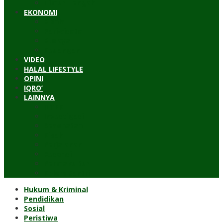
Timur Tengah
EKONOMI
Bisnis
Pariwisata
Budaya
Keuangan
VIDEO
HALAL LIFESTYLE
OPINI
IQRO’
LAINNYA
ILTEK
Investigasi
Kesehatan
Kisah
Perjalanan
Resensi
Permakultur
Kolom Santri
Hukum & Kriminal
Pendidikan
Sosial
Peristiwa