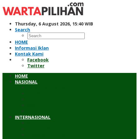
Skip
to
content
Thursday, 6 August 2026, 15:40 WIB
Search
HOME
Informasi Iklan
Kontak Kami
Facebook
Twitter
HOME
NASIONAL
Hukum & Kriminal
Pendidikan
Peristiwa
Sosial
Wawancara
INTERNASIONAL
Asean
Asia Pasifik
Eropa & Amerika