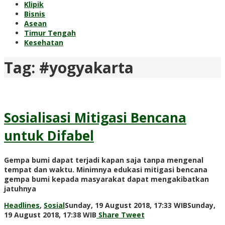
Klipik
Bisnis
Asean
Timur Tengah
Kesehatan
Tag:
#yogyakarta
Sosialisasi Mitigasi Bencana
untuk Difabel
Gempa bumi dapat terjadi kapan saja tanpa mengenal
tempat dan waktu. Minimnya edukasi mitigasi bencana
gempa bumi kepada masyarakat dapat mengakibatkan
jatuhnya
Headlines
,
Sosial
Sunday, 19 August 2018, 17:33 WIB
Sunday,
by
19 August 2018, 17:38 WIB
Share
Tweet
Adi