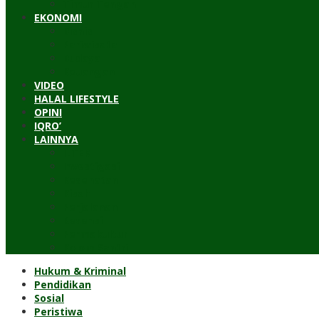
Timur Tengah
EKONOMI
Bisnis
Pariwisata
Budaya
Keuangan
VIDEO
HALAL LIFESTYLE
OPINI
IQRO’
LAINNYA
ILTEK
Investigasi
Kesehatan
Kisah
Perjalanan
Resensi
Permakultur
Kolom Santri
Hukum & Kriminal
Pendidikan
Sosial
Peristiwa