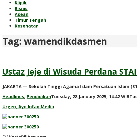
Klipik
Bisnis
Asean
Timur Tengah
Kesehatan
Tag:
wamendikdasmen
Ustaz Jeje di Wisuda Perdana ST
JAKARTA — Sekolah Tinggi Agama Islam Persatuan Islam (S
Headlines
,
Pendidikan
Tuesday, 28 January 2025, 14:42 WIB
Tue
Urgen, Ayo Infaq Media
© WartaPilihan.com