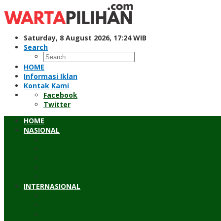
Skip
to
content
Saturday, 8 August 2026, 17:24 WIB
Search
HOME
Informasi Iklan
Kontak Kami
Facebook
Twitter
HOME
NASIONAL
Hukum & Kriminal
Pendidikan
Peristiwa
Sosial
Wawancara
INTERNASIONAL
Asean
Asia Pasifik
Eropa & Amerika