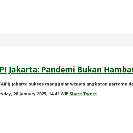
AIPI Jakarta: Pandemi Bukan Hamb
TAIPI) Jakarta sukses menggelar wisuda angkatan pertama d
by
sday, 28 January 2025, 14:42 WIB
Share
Tweet
Adi
Prawiranegara