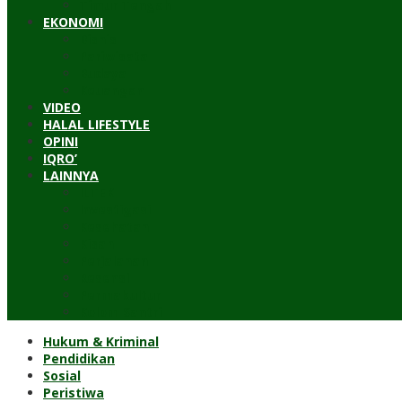
Timur Tengah
EKONOMI
Bisnis
Pariwisata
Budaya
Keuangan
VIDEO
HALAL LIFESTYLE
OPINI
IQRO’
LAINNYA
ILTEK
Investigasi
Kesehatan
Kisah
Perjalanan
Resensi
Permakultur
Kolom Santri
Hukum & Kriminal
Pendidikan
Sosial
Peristiwa