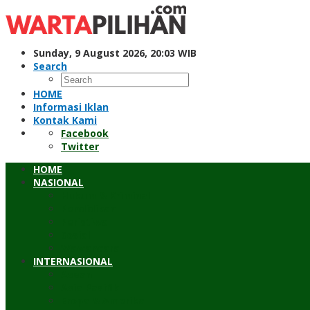
Skip
to
content
Sunday, 9 August 2026, 20:03 WIB
Search
HOME
Informasi Iklan
Kontak Kami
Facebook
Twitter
HOME
NASIONAL
Hukum & Kriminal
Pendidikan
Peristiwa
Sosial
Wawancara
INTERNASIONAL
Asean
Asia Pasifik
Eropa & Amerika