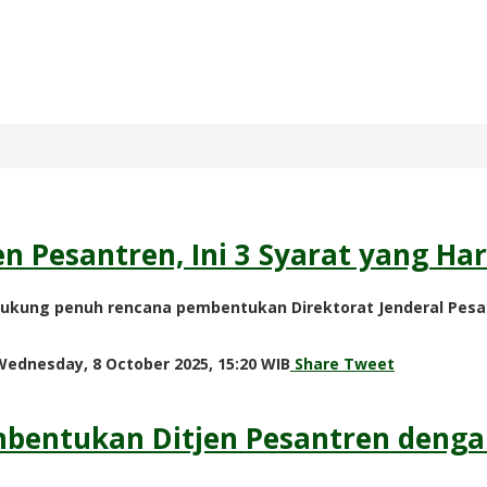
 Pesantren, Ini 3 Syarat yang Ha
dukung penuh rencana pembentukan Direktorat Jenderal Pesa
by
Wednesday, 8 October 2025, 15:20 WIB
Share
Tweet
Adi
Prawiranegara
bentukan Ditjen Pesantren denga