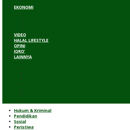
Timur Tengah
EKONOMI
Bisnis
Pariwisata
Budaya
Keuangan
VIDEO
HALAL LIFESTYLE
OPINI
IQRO’
LAINNYA
ILTEK
Investigasi
Kesehatan
Kisah
Perjalanan
Resensi
Permakultur
Kolom Santri
Hukum & Kriminal
Pendidikan
Sosial
Peristiwa