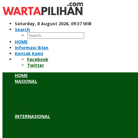
Skip
to
content
Saturday, 8 August 2026, 09:37 WIB
Search
HOME
Informasi Iklan
Kontak Kami
Facebook
Twitter
HOME
NASIONAL
Hukum & Kriminal
Pendidikan
Peristiwa
Sosial
Wawancara
INTERNASIONAL
Asean
Asia Pasifik
Eropa & Amerika