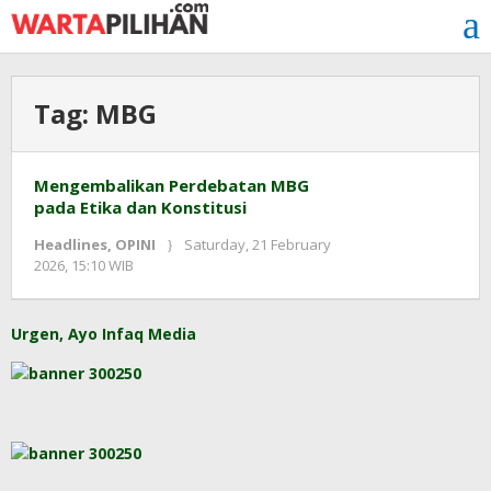
Skip
to
content
Tag:
MBG
Mengembalikan Perdebatan MBG
pada Etika dan Konstitusi
Headlines
,
OPINI
Saturday, 21 February
by
2026, 15:10 WIB
Adi
Prawiranegara
Urgen, Ayo Infaq Media