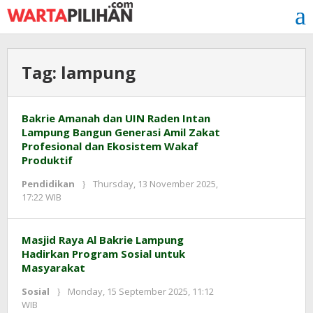
Skip
to
content
Tag:
lampung
Bakrie Amanah dan UIN Raden Intan
Lampung Bangun Generasi Amil Zakat
Profesional dan Ekosistem Wakaf
Produktif
Pendidikan
Thursday, 13 November 2025,
by
17:22 WIB
Adi
Prawiranegara
Masjid Raya Al Bakrie Lampung
Hadirkan Program Sosial untuk
Masyarakat
Sosial
Monday, 15 September 2025, 11:12
by
WIB