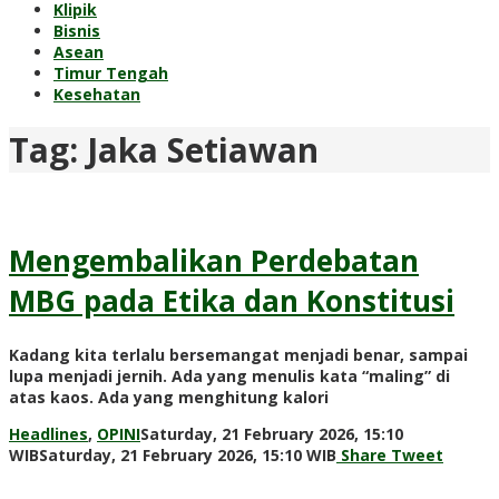
Klipik
Bisnis
Asean
Timur Tengah
Kesehatan
Tag:
Jaka Setiawan
Mengembalikan Perdebatan
MBG pada Etika dan Konstitusi
Kadang kita terlalu bersemangat menjadi benar, sampai
lupa menjadi jernih. Ada yang menulis kata “maling” di
atas kaos. Ada yang menghitung kalori
Headlines
,
OPINI
Saturday, 21 February 2026, 15:10
by
WIB
Saturday, 21 February 2026, 15:10 WIB
Share
Tweet
Adi
Prawiranegara