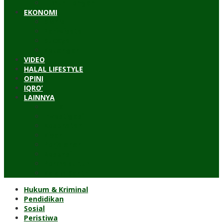
Timur Tengah
EKONOMI
Bisnis
Pariwisata
Budaya
Keuangan
VIDEO
HALAL LIFESTYLE
OPINI
IQRO’
LAINNYA
ILTEK
Investigasi
Kesehatan
Kisah
Perjalanan
Resensi
Permakultur
Kolom Santri
Hukum & Kriminal
Pendidikan
Sosial
Peristiwa