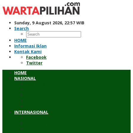
Skip
to
content
Sunday, 9 August 2026, 22:57 WIB
Search
HOME
Informasi Iklan
Kontak Kami
Facebook
Twitter
HOME
NASIONAL
Hukum & Kriminal
Pendidikan
Peristiwa
Sosial
Wawancara
INTERNASIONAL
Asean
Asia Pasifik
Eropa & Amerika