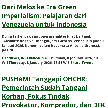
Dari Melos ke Era Green
Imperialism: Pelajaran dari
Venezuela untuk Indonesia
Dunia terhenyak saat operasi militer kilat bertajuk
“Absolute Resolve” menghujam Caracas, Venezuela pada 3
Januari 2026. Namun, dalam kacamata Antonio Gramsci,
peluru
Headlines
,
INTERNASIONAL
Thursday, 8 January 2026, 18:56
by
WIB
Thursday, 8 January 2026, 18:56 WIB
Share
Tweet
Adi
Prawiranegara
PUSHAMI Tanggapi OHCHR:
Pemerintah Sudah Tangani
Korban, Fokus Tindak
Provokator, Komprador, dan DFK