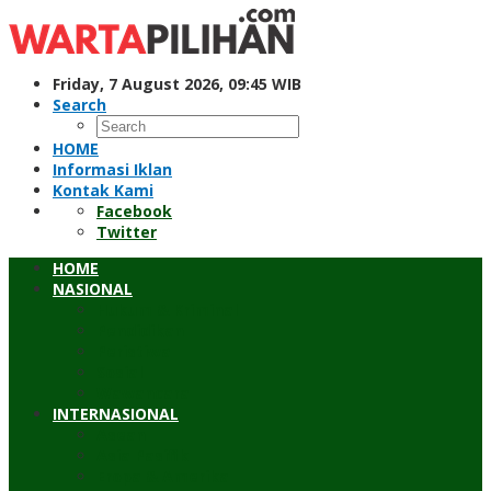
Skip
to
content
Friday, 7 August 2026, 09:45 WIB
Search
HOME
Informasi Iklan
Kontak Kami
Facebook
Twitter
HOME
NASIONAL
Hukum & Kriminal
Pendidikan
Peristiwa
Sosial
Wawancara
INTERNASIONAL
Asean
Asia Pasifik
Eropa & Amerika