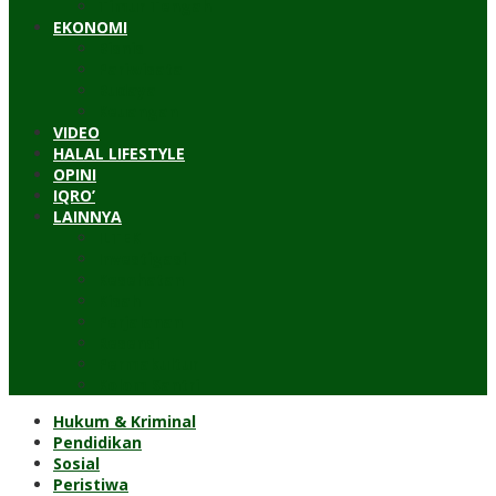
Timur Tengah
EKONOMI
Bisnis
Pariwisata
Budaya
Keuangan
VIDEO
HALAL LIFESTYLE
OPINI
IQRO’
LAINNYA
ILTEK
Investigasi
Kesehatan
Kisah
Perjalanan
Resensi
Permakultur
Kolom Santri
Hukum & Kriminal
Pendidikan
Sosial
Peristiwa