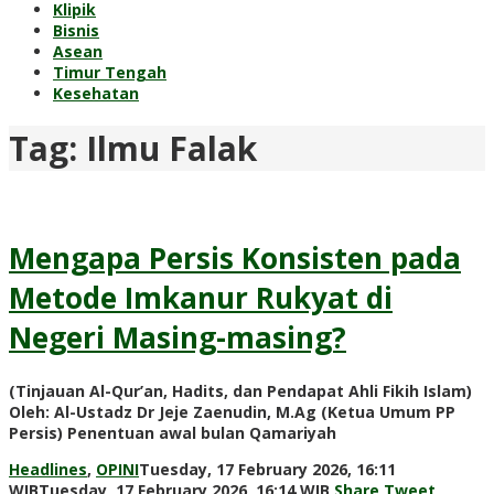
Klipik
Bisnis
Asean
Timur Tengah
Kesehatan
Tag:
Ilmu Falak
Mengapa Persis Konsisten pada
Metode Imkanur Rukyat di
Negeri Masing-masing?
(Tinjauan Al-Qur’an, Hadits, dan Pendapat Ahli Fikih Islam)
Oleh: Al-Ustadz Dr Jeje Zaenudin, M.Ag (Ketua Umum PP
Persis) Penentuan awal bulan Qamariyah
Headlines
,
OPINI
Tuesday, 17 February 2026, 16:11
by
WIB
Tuesday, 17 February 2026, 16:14 WIB
Share
Tweet