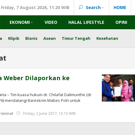
Friday, 7 August 2026, 11:20 WIB
Search
HOME
EKONOMI
VIDEO
HALAL LIFESTYLE
OPINI
a
Klipik
Bisnis
Asean
Timur Tengah
Kesehatan
at
a Weber Dilaporkan ke
ta – Tim kuasa hukum dr. Chilafat Dalimunthe (dr.
(2/6) mendatangi Bareskrim Mabes Polri untuk
by
iminal
Friday, 2 June 2017, 13:13 WIB
Adi
Prawiranegara