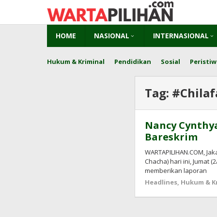
Skip
to
content
HOME
NASIONAL
INTERNASIONAL
Hukum & Kriminal
Pendidikan
Sosial
Peristiw
Tag:
#Chilaf
Nancy Cynthy
Bareskrim
WARTAPILIHAN.COM, Jakar
Chacha) hari ini, Jumat 
memberikan laporan
Headlines
,
Hukum & Kr