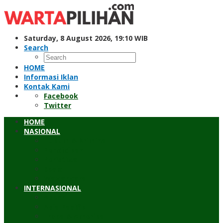
Skip
to
content
Saturday, 8 August 2026, 19:10 WIB
Search
HOME
Informasi Iklan
Kontak Kami
Facebook
Twitter
HOME
NASIONAL
Hukum & Kriminal
Pendidikan
Peristiwa
Sosial
Wawancara
INTERNASIONAL
Asean
Asia Pasifik
Eropa & Amerika