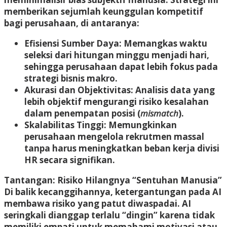
memberikan sejumlah keunggulan kompetitif
bagi perusahaan, di antaranya:
Efisiensi Sumber Daya:
Memangkas waktu
seleksi dari hitungan minggu menjadi hari,
sehingga perusahaan dapat lebih fokus pada
strategi bisnis makro
.
Akurasi dan Objektivitas:
Analisis data yang
lebih objektif mengurangi risiko kesalahan
dalam penempatan posisi (
mismatch
)
.
Skalabilitas Tinggi:
Memungkinkan
perusahaan mengelola rekrutmen massal
tanpa harus meningkatkan beban kerja divisi
HR secara signifikan
.
Tantangan: Risiko Hilangnya “Sentuhan Manusia”
Di balik kecanggihannya, ketergantungan pada AI
membawa risiko yang patut diwaspadai. AI
seringkali dianggap terlalu “dingin” karena tidak
memiliki empati untuk memahami motivasi atau