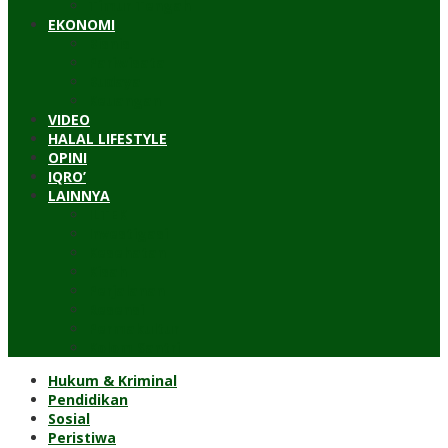
Timur Tengah
EKONOMI
Bisnis
Pariwisata
Budaya
Keuangan
VIDEO
HALAL LIFESTYLE
OPINI
IQRO’
LAINNYA
ILTEK
Investigasi
Kesehatan
Kisah
Perjalanan
Resensi
Permakultur
Kolom Santri
Hukum & Kriminal
Pendidikan
Sosial
Peristiwa