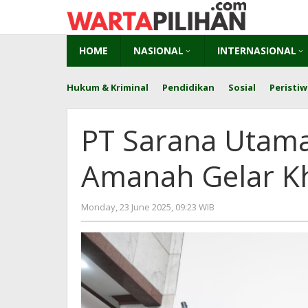
Skip
to
content
HOME
NASIONAL
INTERNASIONAL
Hukum & Kriminal
Pendidikan
Sosial
Peristiw
PT Sarana Utama
Amanah Gelar Kh
by
Monday, 23 June 2025, 09:23 WIB
Adi
Prawiranegara