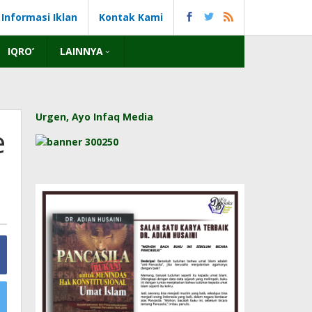
Informasi Iklan
Kontak Kami
IQRO’
LAINNYA
Urgen, Ayo Infaq Media
e