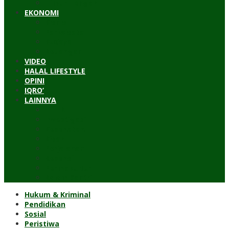
Timur Tengah
EKONOMI
Bisnis
Pariwisata
Budaya
Keuangan
VIDEO
HALAL LIFESTYLE
OPINI
IQRO’
LAINNYA
ILTEK
Investigasi
Kesehatan
Kisah
Perjalanan
Resensi
Permakultur
Kolom Santri
Hukum & Kriminal
Pendidikan
Sosial
Peristiwa