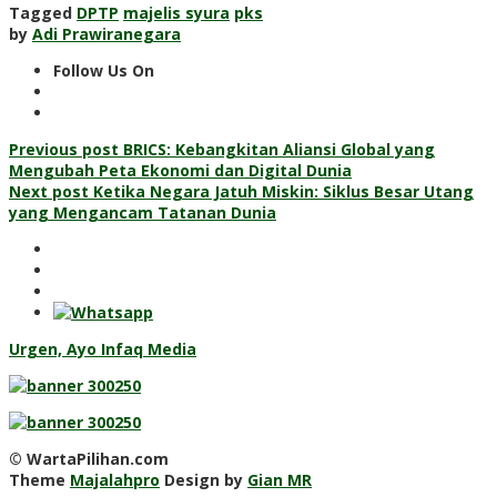
Tagged
DPTP
majelis syura
pks
by
Adi Prawiranegara
Follow Us On
Post
Previous post
BRICS: Kebangkitan Aliansi Global yang
Mengubah Peta Ekonomi dan Digital Dunia
navigation
Next post
Ketika Negara Jatuh Miskin: Siklus Besar Utang
yang Mengancam Tatanan Dunia
Urgen, Ayo Infaq Media
© WartaPilihan.com
Theme
Majalahpro
Design by
Gian MR