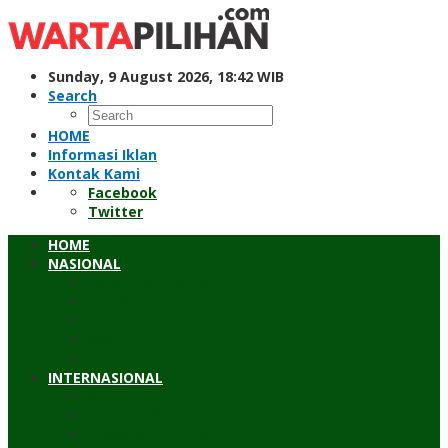
Skip
to
content
Sunday, 9 August 2026, 18:42 WIB
Search
HOME
Informasi Iklan
Kontak Kami
Facebook
Twitter
HOME
NASIONAL
Hukum & Kriminal
Pendidikan
Peristiwa
Sosial
Wawancara
INTERNASIONAL
Asean
Asia Pasifik
Eropa & Amerika