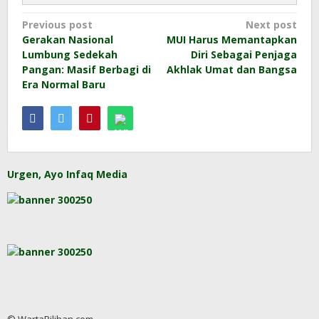
Post
Previous post
Next post
Gerakan Nasional
MUI Harus Memantapkan
navigation
Lumbung Sedekah
Diri Sebagai Penjaga
Pangan: Masif Berbagi di
Akhlak Umat dan Bangsa
Era Normal Baru
Urgen, Ayo Infaq Media
© WartaPilihan.com