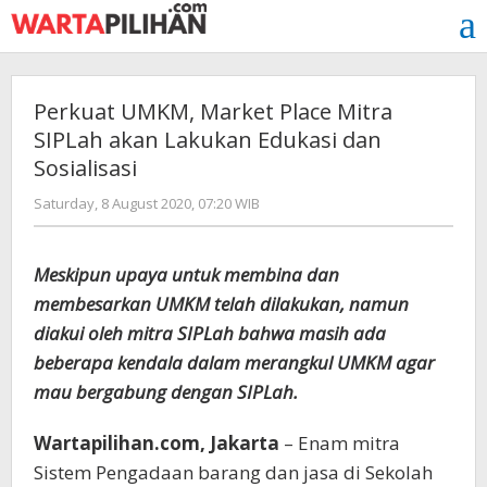
Skip
to
content
Perkuat UMKM, Market Place Mitra
SIPLah akan Lakukan Edukasi dan
Sosialisasi
by
Saturday, 8 August 2020, 07:20 WIB
Adi
Prawiranegara
Meskipun upaya untuk membina dan
membesarkan UMKM telah dilakukan, namun
diakui oleh mitra SIPLah bahwa masih ada
beberapa kendala dalam merangkul UMKM agar
mau bergabung dengan SIPLah.
Wartapilihan.com, Jakarta
– Enam mitra
Sistem Pengadaan barang dan jasa di Sekolah