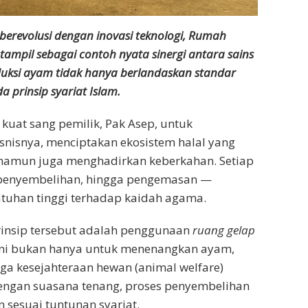
 berevolusi dengan inovasi teknologi, Rumah
ampil sebagai contoh nyata sinergi antara sains
roduksi ayam tidak hanya berlandaskan standar
a prinsip syariat Islam.
uat sang pemilik, Pak Asep, untuk
snisnya, menciptakan ekosistem halal yang
 namun juga menghadirkan keberkahan. Setiap
 penyembelihan, hingga pengemasan —
atuhan tinggi terhadap kaidah agama.
rinsip tersebut adalah penggunaan
ruang gelap
 ini bukan hanya untuk menenangkan ayam,
ga kesejahteraan hewan (animal welfare)
engan suasana tenang, proses penyembelihan
 sesuai tuntunan syariat.