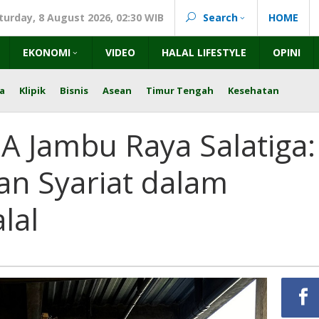
turday, 8 August 2026, 02:30 WIB
Search
HOME
EKONOMI
VIDEO
HALAL LIFESTYLE
OPINI
a
Klipik
Bisnis
Asean
Timur Tengah
Kesehatan
PA Jambu Raya Salatiga:
an Syariat dalam
lal