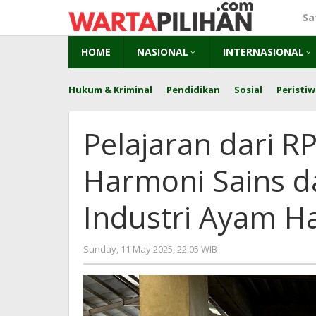
Skip
Sa
to
content
HOME
NASIONAL
INTERNASIONAL
Hukum & Kriminal
Pendidikan
Sosial
Peristiw
Pelajaran dari R
Harmoni Sains d
Industri Ayam Ha
by
Sunday, 11 May 2025, 22:05 WIB
Kusnadi
Kusnadi