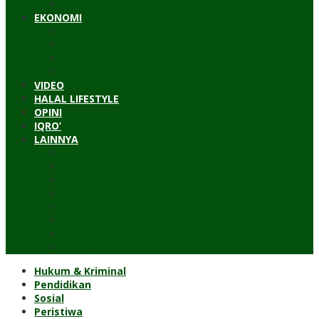
Timur Tengah
EKONOMI
Bisnis
Pariwisata
Budaya
Keuangan
VIDEO
HALAL LIFESTYLE
OPINI
IQRO’
LAINNYA
ILTEK
Investigasi
Kesehatan
Kisah
Perjalanan
Resensi
Permakultur
Kolom Santri
Hukum & Kriminal
Pendidikan
Sosial
Peristiwa