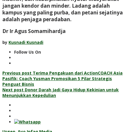
jangan kendor dan minder. Ladang adalah
kampus yang paling purba, dan petani sejatinya
adalah penjaga peradaban.
Dr Ir Agus Somamihardja
by
Kusnadi Kusnadi
Follow Us On
Post
Previous post
Terima Pengakuan dari ActionCOACH Asia
Pasifik; Coach Yusman Promosikan 5 Pilar Strategis
navigation
Penguat Bisnis
Next post
Donor Darah Jadi Gaya Hidup Kekinian untuk
Menunjukkan Kepedulian
Urgen, Ayo Infaq Media