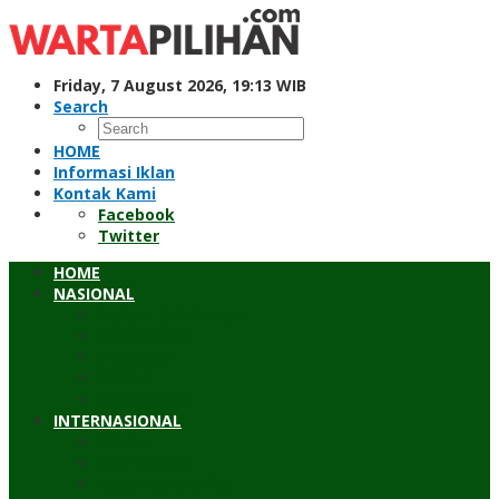
Skip
to
content
Friday, 7 August 2026, 19:13 WIB
Search
HOME
Informasi Iklan
Kontak Kami
Facebook
Twitter
HOME
NASIONAL
Hukum & Kriminal
Pendidikan
Peristiwa
Sosial
Wawancara
INTERNASIONAL
Asean
Asia Pasifik
Eropa & Amerika