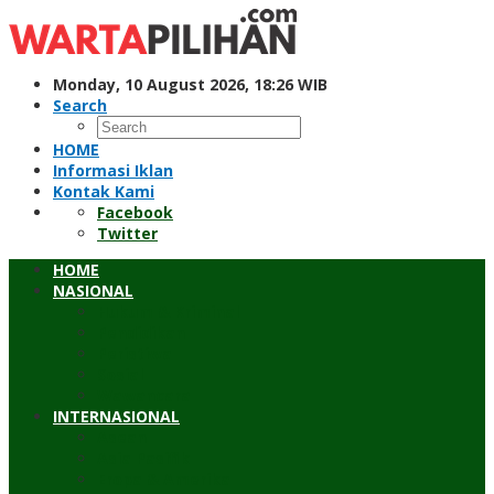
Skip
to
content
Monday, 10 August 2026, 18:26 WIB
Search
HOME
Informasi Iklan
Kontak Kami
Facebook
Twitter
HOME
NASIONAL
Hukum & Kriminal
Pendidikan
Peristiwa
Sosial
Wawancara
INTERNASIONAL
Asean
Asia Pasifik
Eropa & Amerika