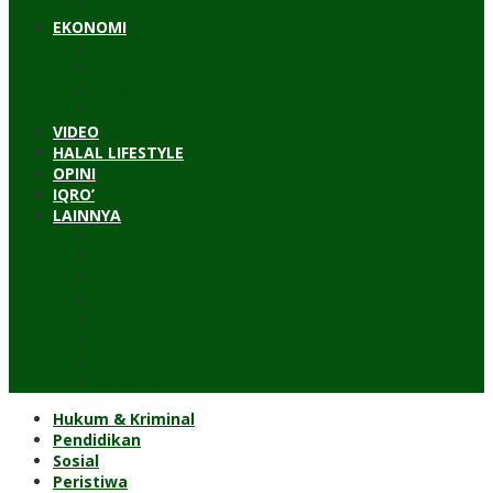
Timur Tengah
EKONOMI
Bisnis
Pariwisata
Budaya
Keuangan
VIDEO
HALAL LIFESTYLE
OPINI
IQRO’
LAINNYA
ILTEK
Investigasi
Kesehatan
Kisah
Perjalanan
Resensi
Permakultur
Kolom Santri
Hukum & Kriminal
Pendidikan
Sosial
Peristiwa