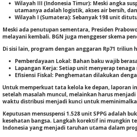
Wilayah III (Indonesia Timur):
Meski angka susp
utamanya adalah logistik, akses air bersih, dan
Wilayah I (Sumatera):
Sebanyak 198 unit ditut
Meski ada penutupan sementara, Presiden Prabowo 
melayani kembali. BGN juga menggeser skema pend
Di sisi lain, program dengan anggaran Rp71 triliu
Pemberdayaan Lokal:
Bahan baku wajib berasal
Lapangan Kerja:
Setiap unit menyerap tenaga m
Efisiensi Fiskal:
Penghematan dilakukan dengan 
Untuk memperkuat tata kelola ke depan, laporan 
setelah masalah muncul, melainkan harus menjadi 
waktu distribusi menjadi kunci untuk meminimalka
Keputusan mensuspensi 1.528 unit SPPG adalah bu
kesehatan bangsa. Langkah korektif ini mungkin t
Indonesia yang menjadi taruhan utama dalam progr