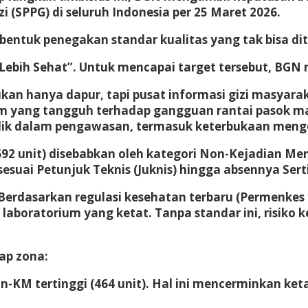
i (SPPG)
di seluruh Indonesia per 25 Maret 2026.
bentuk penegakan standar kualitas yang tak bisa di
ebih Sehat”
. Untuk mencapai target tersebut, BGN
an hanya dapur, tapi pusat informasi gizi masyarak
 yang tangguh terhadap gangguan rantai pasok m
ik dalam pengawasan, termasuk keterbukaan mengen
2 unit) disebabkan oleh kategori
Non-Kejadian Men
esuai Petunjuk Teknis (Juknis) hingga absennya
Sert
 Berdasarkan regulasi kesehatan terbaru (Permenkes 
uji laboratorium yang ketat. Tanpa standar ini, risi
ap zona:
-KM tertinggi (464 unit). Hal ini mencerminkan ke