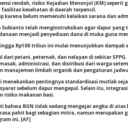
ensi rendah, risiko
Kejadian Menonjol (KM)
seperti 
 fasilitas kesehatan di daerah terpencil.
up karena belum memenuhi kelaikan sarana dan admi
Subianto telah menginstruksikan agar dapur yang ti
anaan menjadi penyediaan dana di muka guna menja
n hingga Rp100 triliun ini mulai menunjukkan dampak
 dari petani, peternak, dan nelayan di sekitar SPPG.
asak, administrasi, dan distribusi dari warga setem
manajemen limbah organik dan pengaturan jadwal d
ini menekankan pentingnya
standardisasi mutlak sej
syarat sebelum dapur mengepul. Selain itu, integra
n risiko makanan basi.
kti bahwa BGN tidak sedang mengejar angka di ata
erasa pahit bagi sebagian mitra, namun merupakan g
am ini. [AF]