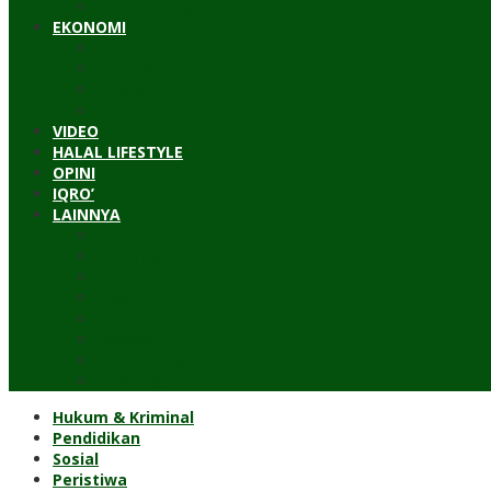
Timur Tengah
EKONOMI
Bisnis
Pariwisata
Budaya
Keuangan
VIDEO
HALAL LIFESTYLE
OPINI
IQRO’
LAINNYA
ILTEK
Investigasi
Kesehatan
Kisah
Perjalanan
Resensi
Permakultur
Kolom Santri
Hukum & Kriminal
Pendidikan
Sosial
Peristiwa