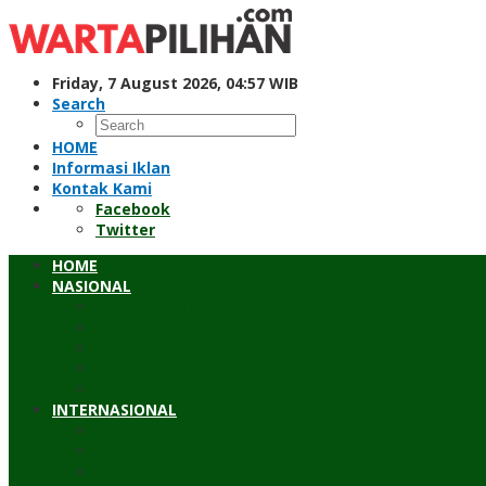
Skip
to
content
Friday, 7 August 2026, 04:57 WIB
Search
HOME
Informasi Iklan
Kontak Kami
Facebook
Twitter
HOME
NASIONAL
Hukum & Kriminal
Pendidikan
Peristiwa
Sosial
Wawancara
INTERNASIONAL
Asean
Asia Pasifik
Eropa & Amerika