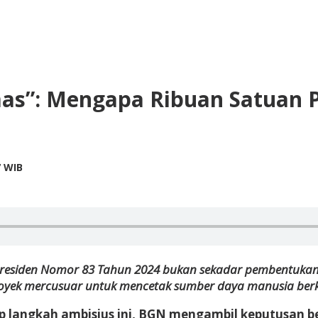
mas”: Mengapa Ribuan Satuan P
by
7 WIB
Kusnadi
Kusnadi
Presiden Nomor 83 Tahun 2024 bukan sekadar pembentukan b
oyek mercusuar untuk mencetak sumber daya manusia berk
 langkah ambisius ini, BGN mengambil keputusan be