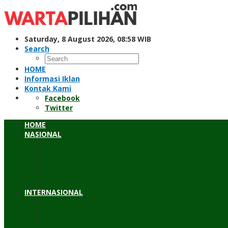
Skip
to
content
Saturday, 8 August 2026, 08:58 WIB
Search
HOME
Informasi Iklan
Kontak Kami
Facebook
Twitter
HOME
NASIONAL
Hukum & Kriminal
Pendidikan
Peristiwa
Sosial
Wawancara
INTERNASIONAL
Asean
Asia Pasifik
Eropa & Amerika