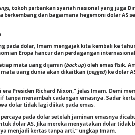
ungs
, tokoh perbankan syariah nasional yang juga 
ra berkembang dan bagaimana hegemoni dolar AS seb
s
pada dolar, Imam mengajak kita kembali ke tahun 
nomian Eropa hancur dan perdagangan internasional
etiap mata uang dijamin (
back up
) oleh emas fisik.
 mata uang dunia akan dikaitkan (
pegged
) ke dolar 
 era Presiden Richard Nixon,” jelas Imam. Demi me
asif tanpa menambah cadangan emasnya. Sadar kerta
 dolar tidak lagi diikat pada emas.
percaya pada dolar setelah jaminan emasnya dicabut
k dolar AS. Jika mereka menyatakan dolar tidak be
ya menjadi kertas tanpa arti,” ungkap Imam.