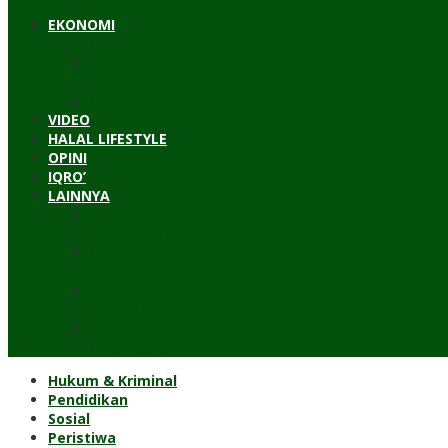
Timur Tengah
EKONOMI
Bisnis
Pariwisata
Budaya
Keuangan
VIDEO
HALAL LIFESTYLE
OPINI
IQRO’
LAINNYA
ILTEK
Investigasi
Kesehatan
Kisah
Perjalanan
Resensi
Permakultur
Kolom Santri
Hukum & Kriminal
Pendidikan
Sosial
Peristiwa