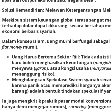
lipat dari output ekonomi satu negara besar.
Solusi Kemandirian: Melawan Ketergantungan Mela
Meskipun sistem keuangan global terasa sangat 
terhadap dolar dapat dikurangi secara bertahap me
ekonomi berbasis syariah
.
Dalam konsep Islam, uang murni berfungsi sebagai 
fiat money
murni).
Uang Harus Bertemu Sektor Riil:
Tidak ada ist
baru boleh menghasilkan keuntungan (
margin/
menyewa (
ijarah
), atau kongsi usaha (
musyarak
menanggung risiko).
Menghilangkan Spekulasi:
Sistem syariah secar
karena panik atau memprediksi harganya akan 
barang) adalah bentuk tindakan spekulatif yan
Ia juga mengkritik praktik pasar modal konvensiona
hanya demi mengejar rumors),
cornering
(menggoren