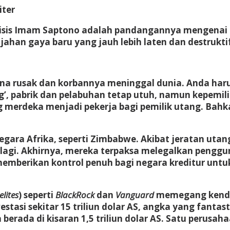
iter
lisis Imam Saptono adalah pandangannya mengenai 
ahan gaya baru yang jauh lebih laten dan destruktif
rana rusak dan korbannya meninggal dunia. Anda ha
g’, pabrik dan pelabuhan tetap utuh, namun kepemil
ng merdeka menjadi pekerja bagi pemilik utang. Bah
 negara Afrika, seperti Zimbabwe. Akibat jeratan ut
i lagi. Akhirnya, mereka terpaksa melegalkan pengg
memberikan kontrol penuh bagi negara kreditur untu
elites
) seperti
BlackRock
dan
Vanguard
memegang kendal
stasi sekitar 15 triliun dolar AS, angka yang fantas
berada di kisaran 1,5 triliun dolar AS. Satu perusa