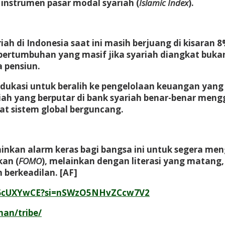
m instrumen pasar modal syariah (
Islamic Index
).
ah di Indonesia saat ini masih berjuang di kisaran 
rtumbuhan yang masif jika syariah diangkat bukan 
a pensiun.
iedukasi untuk beralih ke pengelolaan keuangan yang
iah yang berputar di bank syariah benar-benar meng
at sistem global berguncang.
inkan alarm keras bagi bangsa ini untuk segera me
kan (
FOMO
), melainkan dengan literasi yang matang,
berkeadilan. [AF]
16cUXYwCE?si=nSWzO5NHvZCcw7V2
han/tribe/