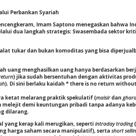
lui Perbankan Syariah
mencengkeram, Imam Saptono menegaskan bahwa Indo
lalui dua langkah strategis:
Swasembada sektor kriti
alat tukar dan bukan komoditas yang bisa diperjua
ilah uang menghasilkan uang hanya berdasarkan berj
return
) jika sudah bersentuhan dengan aktivitas produ
ah
). Di sini berlaku kaidah * there is no return with
a ketat melarang praktik spekulatif (
maisir
dan
ghar
melejit demi keuntungan pribadi tanpa adanya kebutu
g dilarang.
l yang kerap kali merugikan, seperti
intraday trading
(
g harga saham secara manipulatif), serta
short selli