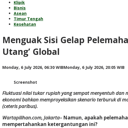
Klipik
Bisnis
Asean
Timur Tengah
Kesehatan
Menguak Sisi Gelap Pelemaha
Utang’ Global
b
Monday, 6 July 2026, 06:30 WIB
Monday, 6 July 2026, 20:05 WIB
K
K
Screenshot
Fluktuasi nilai tukar rupiah yang sempat menyentuh dan
ekonomi bahkan memproyeksikan skenario terburuk di mana
(ceteris paribus).
Wartapilihan.com, Jakarta–
Namun, apakah pelemahan i
mempertahankan ketergantungan ini?