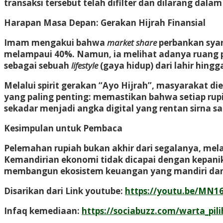
transaksi tersebut telah difilter dan dilarang dala
Harapan Masa Depan: Gerakan Hijrah Finansial
Imam mengakui bahwa
market share
perbankan syari
melampaui 40%. Namun, ia melihat adanya ruang pe
sebagai sebuah
lifestyle
(gaya hidup) dari lahir hingg
Melalui spirit gerakan “Ayo Hijrah”, masyarakat d
yang paling penting: memastikan bahwa setiap rup
sekadar menjadi angka digital yang rentan sirna sa
Kesimpulan untuk Pembaca
Pelemahan rupiah bukan akhir dari segalanya, mela
Kemandirian ekonomi tidak dicapai dengan kepani
membangun ekosistem keuangan yang mandiri dan 
Disarikan dari Link youtube:
https://youtu.be/MN
Infaq kemediaan:
https://sociabuzz.com/warta_pili