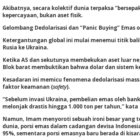
Akibatnya, secara kolektif dunia terpaksa “bersepa
kepercayaan, bukan aset fisik.
Gelombang Dedolarisasi dan “Panic Buying” Emas o
Ketergantungan global ini mulai menemui titik balik
Rusia ke Ukraina.
Ketika AS dan sekutunya membekukan aset luar nege
Blok barat membuktikan bahwa dolar dan sistem k
Kesadaran ini memicu fenomena
dedolarisasi
massa
faktor keamanan (
safety
).
“Sebelum invasi Ukraina, pembelian emas oleh bank-
melonjak drastis hingga
1.000 ton per tahun
,” kata
Namun, Imam menyoroti sebuah ironi besar yang te
dunia, porsi emas dalam cadangan devisa Indonesia
95%, sementara porsi emasnya baru berada di kisar