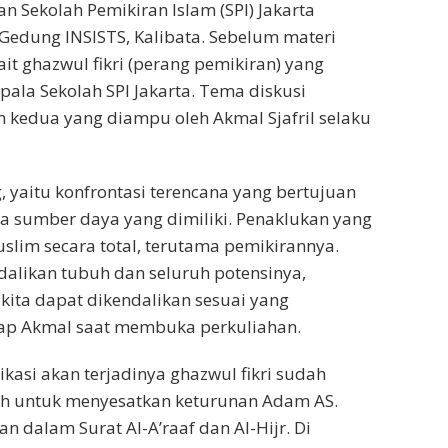
n Sekolah Pemikiran Islam (SPI) Jakarta
Gedung INSISTS, Kalibata. Sebelum materi
ait ghazwul fikri (perang pemikiran) yang
ala Sekolah SPI Jakarta. Tema diskusi
 kedua yang diampu oleh Akmal Sjafril selaku
g, yaitu konfrontasi terencana yang bertujuan
 sumber daya yang dimiliki. Penaklukan yang
slim secara total, terutama pemikirannya.
alikan tubuh dan seluruh potensinya,
 kita dapat dikendalikan sesuai yang
cap Akmal saat membuka perkuliahan.
dikasi akan terjadinya ghazwul fikri sudah
lah untuk menyesatkan keturunan Adam AS.
n dalam Surat Al-A’raaf dan Al-Hijr. Di