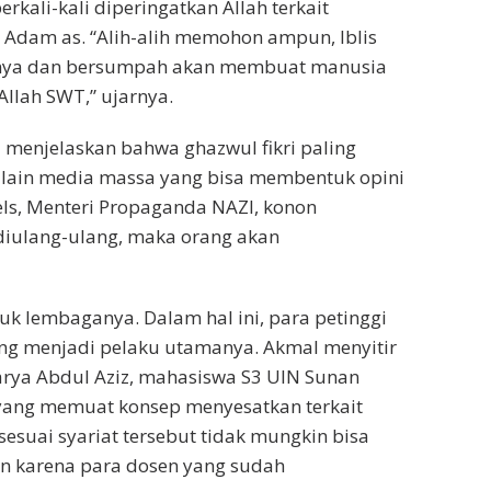
rkali-kali diperingatkan Allah terkait
Adam as. “Alih-alih memohon ampun, Iblis
inya dan bersumpah akan membuat manusia
llah SWT,” ujarnya.
a menjelaskan bahwa ghazwul fikri paling
ra lain media massa yang bisa membentuk opini
els, Menteri Propaganda NAZI, konon
diulang-ulang, maka orang akan
k lembaganya. Dalam hal ini, para petinggi
ing menjadi pelaku utamanya. Akmal menyitir
karya Abdul Aziz, mahasiswa S3 UIN Sunan
i yang memuat konsep menyesatkan terkait
sesuai syariat tersebut tidak mungkin bisa
n karena para dosen yang sudah