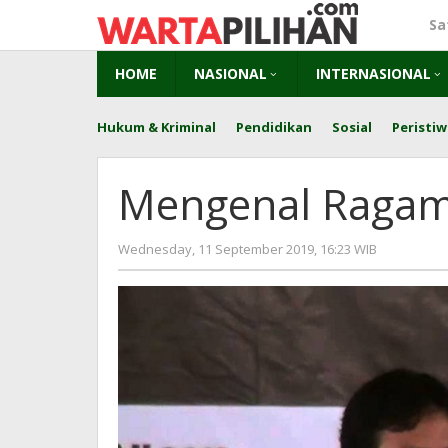
Skip
Sa
to
content
HOME
NASIONAL
INTERNASIONAL
Hukum & Kriminal
Pendidikan
Sosial
Peristiw
Mengenal Ragam
by
Wednesday, 11 September 2019, 16:23 WIB
Adi
Prawiran