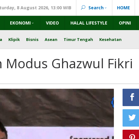
turday, 8 August 2026, 13:00 WIB
Search
HOME
EKONOMI
VIDEO
HALAL LIFESTYLE
OPINI
a
Klipik
Bisnis
Asean
Timur Tengah
Kesehatan
 Modus Ghazwul Fikri
egara