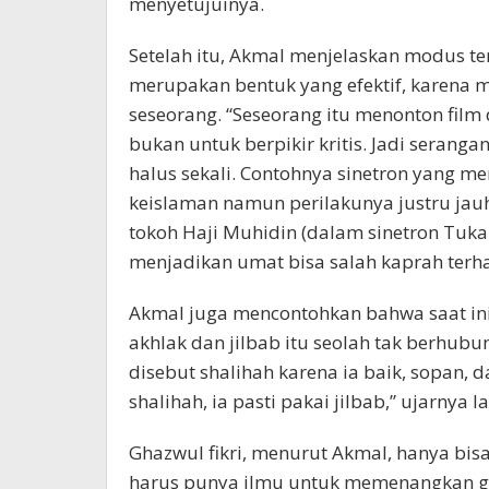
menyetujuinya.
Setelah itu, Akmal menjelaskan modus te
merupakan bentuk yang efektif, karena 
seseorang. “Seseorang itu menonton fil
bukan untuk berpikir kritis. Jadi serang
halus sekali. Contohnya sinetron yang m
keislaman namun perilakunya justru jauh 
tokoh Haji Muhidin (dalam sinetron Tukan
menjadikan umat bisa salah kaprah terha
Akmal juga mencontohkan bahwa saat ini
akhlak dan jilbab itu seolah tak berhubu
disebut shalihah karena ia baik, sopan, 
shalihah, ia pasti pakai jilbab,” ujarnya l
Ghazwul fikri, menurut Akmal, hanya bi
harus punya ilmu untuk memenangkan ghazw