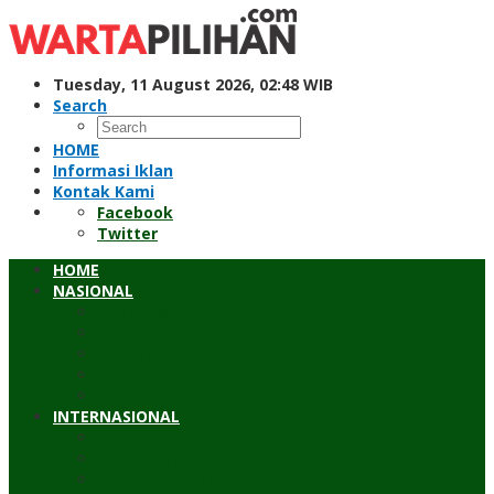
Skip
to
content
Tuesday, 11 August 2026, 02:48 WIB
Search
HOME
Informasi Iklan
Kontak Kami
Facebook
Twitter
HOME
NASIONAL
Hukum & Kriminal
Pendidikan
Peristiwa
Sosial
Wawancara
INTERNASIONAL
Asean
Asia Pasifik
Eropa & Amerika