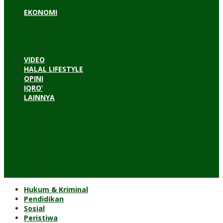
Timur Tengah
EKONOMI
Bisnis
Pariwisata
Budaya
Keuangan
VIDEO
HALAL LIFESTYLE
OPINI
IQRO’
LAINNYA
ILTEK
Investigasi
Kesehatan
Kisah
Perjalanan
Resensi
Permakultur
Kolom Santri
Hukum & Kriminal
Pendidikan
Sosial
Peristiwa