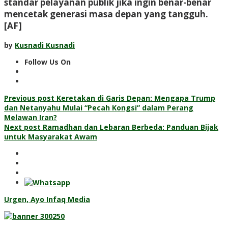
standar pelayanan publik jika ingin benar-benar
mencetak generasi masa depan yang tangguh.
[AF]
by
Kusnadi Kusnadi
Follow Us On
Post
Previous post
Keretakan di Garis Depan: Mengapa Trump
dan Netanyahu Mulai “Pecah Kongsi” dalam Perang
navigation
Melawan Iran?
Next post
Ramadhan dan Lebaran Berbeda: Panduan Bijak
untuk Masyarakat Awam
Urgen, Ayo Infaq Media