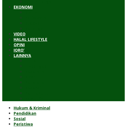
Timur Tengah
EKONOMI
Bisnis
Pariwisata
Budaya
Keuangan
VIDEO
HALAL LIFESTYLE
OPINI
IQRO’
LAINNYA
ILTEK
Investigasi
Kesehatan
Kisah
Perjalanan
Resensi
Permakultur
Kolom Santri
Hukum & Kriminal
Pendidikan
Sosial
Peristiwa