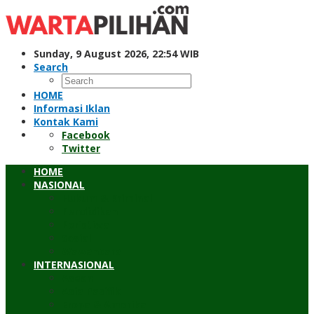
Skip
to
content
Sunday, 9 August 2026, 22:54 WIB
Search
HOME
Informasi Iklan
Kontak Kami
Facebook
Twitter
HOME
NASIONAL
Hukum & Kriminal
Pendidikan
Peristiwa
Sosial
Wawancara
INTERNASIONAL
Asean
Asia Pasifik
Eropa & Amerika