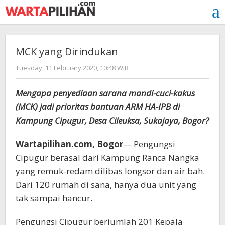
Skip
to
content
MCK yang Dirindukan
by
Tuesday, 11 February 2020, 10:48 WIB
Adi
Prawiranegara
Mengapa penyediaan sarana mandi-cuci-kakus
(MCK) jadi prioritas bantuan ARM HA-IPB di
Kampung Cipugur, Desa Cileuksa, Sukajaya, Bogor?
Wartapilihan.com, Bogor
— Pengungsi
Cipugur berasal dari Kampung Ranca Nangka
yang remuk-redam dilibas longsor dan air bah.
Dari 120 rumah di sana, hanya dua unit yang
tak sampai hancur.
Pengungsi Cipugur berjumlah 201 Kepala