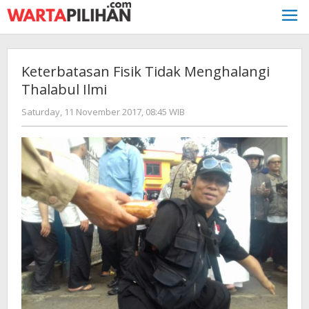
Skip
to
content
Keterbatasan Fisik Tidak Menghalangi
Thalabul Ilmi
by
Saturday, 11 November 2017, 08:45 WIB
Adi
Prawiranegara