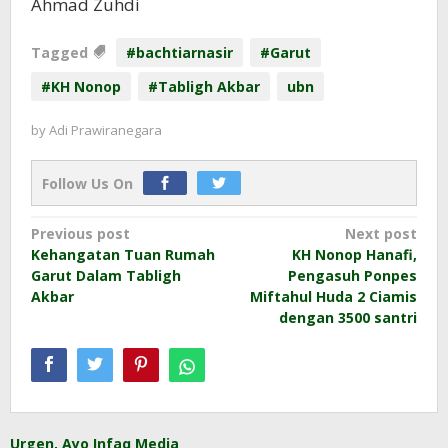
Ahmad Zuhdi
Tagged
#bachtiarnasir
#Garut
#KH Nonop
#Tabligh Akbar
ubn
by
Adi Prawiranegara
Follow Us On
Post
Previous post
Next post
Kehangatan Tuan Rumah
KH Nonop Hanafi,
navigation
Garut Dalam Tabligh
Pengasuh Ponpes
Akbar
Miftahul Huda 2 Ciamis
dengan 3500 santri
Urgen, Ayo Infaq Media