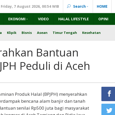
Friday, 7 August 2026, 00:54 WIB
Search
HOME
EKONOMI
VIDEO
HALAL LIFESTYLE
OPINI
a
Klipik
Bisnis
Asean
Timur Tengah
Kesehatan
rahkan Bantuan
PH Peduli di Aceh
minan Produk Halal (BPJPH) menyerahkan
terdampak bencana alam banjir dan tanah
 Bantuan senilai Rp500 juta bagi masyarakat
 longsor di Aceh Tamiang dan Pidie Jaya,