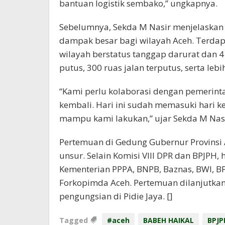
bantuan logistik sembako,” ungkapnya.
Sebelumnya, Sekda M Nasir menjelaska
dampak besar bagi wilayah Aceh. Terda
wilayah berstatus tanggap darurat dan 4
putus, 300 ruas jalan terputus, serta lebi
“Kami perlu kolaborasi dengan pemeri
kembali. Hari ini sudah memasuki hari ke
mampu kami lakukan,” ujar Sekda M Nasi
Pertemuan di Gedung Gubernur Provinsi A
unsur. Selain Komisi VIII DPR dan BPJPH,
Kementerian PPPA, BNPB, Baznas, BWI, B
Forkopimda Aceh. Pertemuan dilanjutkan
pengungsian di Pidie Jaya. []
Tagged
#aceh
BABEH HAIKAL
BPJP