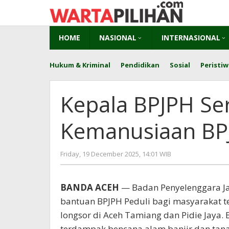
Skip
to
content
HOME
NASIONAL
INTERNASIONAL
Hukum & Kriminal
Pendidikan
Sosial
Peristiw
Kepala BPJPH Se
Kemanusiaan BPJ
by
Friday, 19 December 2025, 14:01 WIB
Adi
Prawiranegara
BANDA ACEH
— Badan Penyelenggara Ja
bantuan BPJPH Peduli bagi masyarakat 
longsor di Aceh Tamiang dan Pidie Jaya.
terdampak bencana alam banjir dan tanah