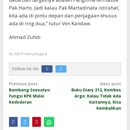
Pak Harto. Jadi kalau Pak Martadinata istirahat,
kita ada di pintu depan dan penjagaan khusus
ada di ring dua,” tutur Ven Kandaw.
Ahmad Zuhdi
by
Adi Prawiranegara
Follow Us On
Post
Previous post
Next post
Bambang Soesatyo:
Buku Diary 212, Kombes
navigation
Fungsi KPK Mulai
Argo: Kalau Tidak Ada
Kedodoran
Kaitannya, Kita
Kembalikan