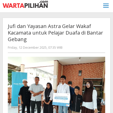
Skip
to
content
Jufi dan Yayasan Astra Gelar Wakaf
Kacamata untuk Pelajar Duafa di Bantar
Gebang
by
Friday, 12 December 2025, 07:35 WIB
Adi
Prawiranegara