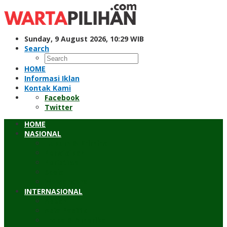
Skip
to
content
Sunday, 9 August 2026, 10:29 WIB
Search
HOME
Informasi Iklan
Kontak Kami
Facebook
Twitter
HOME
NASIONAL
Hukum & Kriminal
Pendidikan
Peristiwa
Sosial
Wawancara
INTERNASIONAL
Asean
Asia Pasifik
Eropa & Amerika