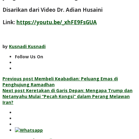
Disarikan dari Video Dr. Adian Husaini
Link:
https://youtu.be/_xhFE9FsGUA
by
Kusnadi Kusnadi
Follow Us On
Post
Previous post
Membeli Keabadian: Peluang Emas di
Penghujung Ramadhan
navigation
Next post
Keretakan di Garis Depan: Mengapa Trump dan
Netanyahu Mulai “Pecah Kongsi” dalam Perang Melawan
Iran?