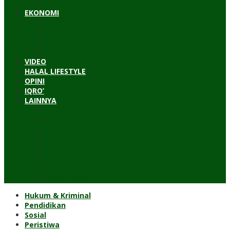
Timur Tengah
EKONOMI
Bisnis
Pariwisata
Budaya
Keuangan
VIDEO
HALAL LIFESTYLE
OPINI
IQRO’
LAINNYA
ILTEK
Investigasi
Kesehatan
Kisah
Perjalanan
Resensi
Permakultur
Kolom Santri
Hukum & Kriminal
Pendidikan
Sosial
Peristiwa