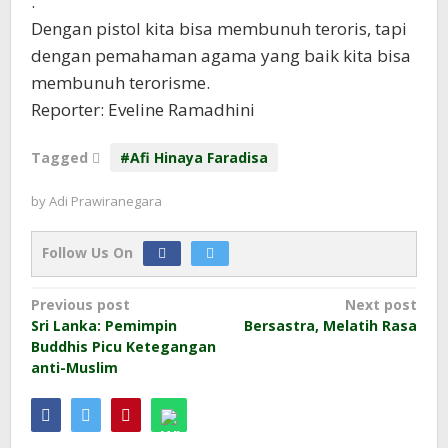
.
Dengan pistol kita bisa membunuh teroris, tapi
dengan pemahaman agama yang baik kita bisa
membunuh terorisme.
Reporter: Eveline Ramadhini
Tagged
#Afi Hinaya Faradisa
by
Adi Prawiranegara
Follow Us On
Post
Previous post
Next post
Sri Lanka: Pemimpin
Bersastra, Melatih Rasa
navigation
Buddhis Picu Ketegangan
anti-Muslim