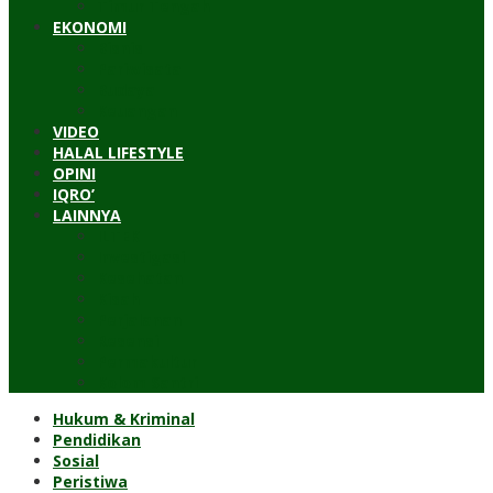
Timur Tengah
EKONOMI
Bisnis
Pariwisata
Budaya
Keuangan
VIDEO
HALAL LIFESTYLE
OPINI
IQRO’
LAINNYA
ILTEK
Investigasi
Kesehatan
Kisah
Perjalanan
Resensi
Permakultur
Kolom Santri
Hukum & Kriminal
Pendidikan
Sosial
Peristiwa