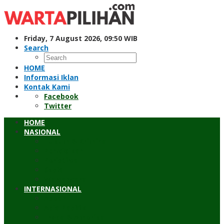
Skip
to
content
Friday, 7 August 2026, 09:50 WIB
Search
HOME
Informasi Iklan
Kontak Kami
Facebook
Twitter
HOME
NASIONAL
Hukum & Kriminal
Pendidikan
Peristiwa
Sosial
Wawancara
INTERNASIONAL
Asean
Asia Pasifik
Eropa & Amerika