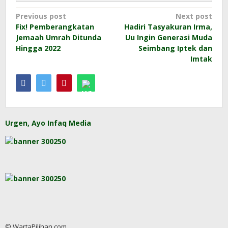
Post
Previous post
Next post
Fix! Pemberangkatan
Hadiri Tasyakuran Irma,
navigation
Jemaah Umrah Ditunda
Uu Ingin Generasi Muda
Hingga 2022
Seimbang Iptek dan
Imtak
Urgen, Ayo Infaq Media
© WartaPilihan.com